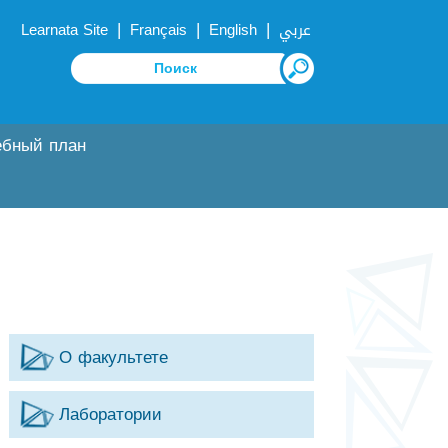
|
|
|
Learnata Site
Français
English
عربي
ебный план
О факультете
Лаборатории