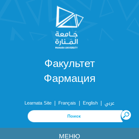
Факультет
Фармация
|
|
|
Learnata Site
Français
English
عربي
МЕНЮ