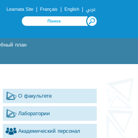
|
|
|
Learnata Site
Français
English
عربي
ебный план
О факультете
Лаборатории
Академический персонал