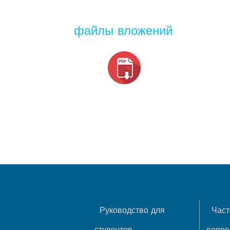
файлы вложений
Руководство для
Част
студентов
вопр