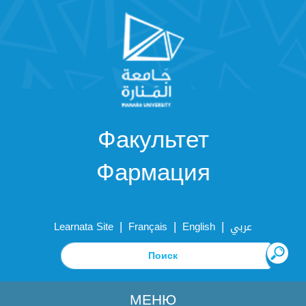
Факультет
Фармация
|
|
|
Learnata Site
Français
English
عربي
МЕНЮ