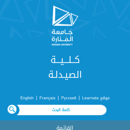
كــلـــيـــة
الصيـدلـة
|
|
|
موقع Learnata
Русский
Français
English
القائمة