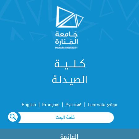
كــلـــيـــة
الصيـدلـة
|
|
|
موقع Learnata
Русский
Français
English
القائمة