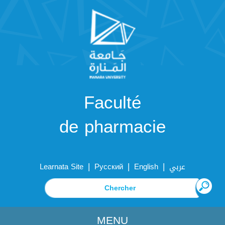
Faculté
de pharmacie
|
|
|
Learnata Site
Русский
English
عربي
MENU