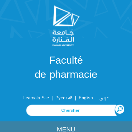
Faculté
de pharmacie
|
|
|
Learnata Site
Русский
English
عربي
MENU