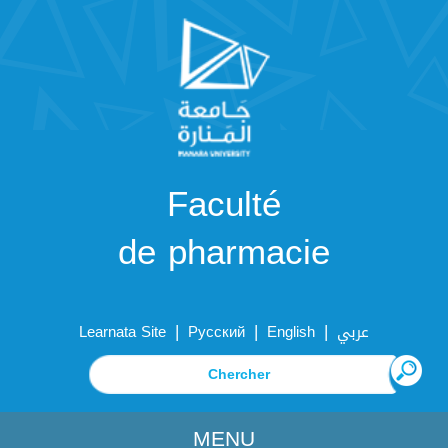
Faculté
de pharmacie
|
|
|
Learnata Site
Русский
English
عربي
MENU