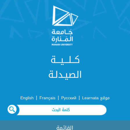
كــلـــيـــة
الصيـدلـة
|
|
|
موقع Learnata
Русский
Français
English
القائمة