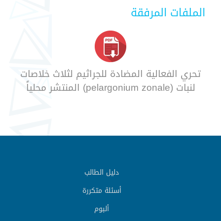
الملفات المرفقة
تحري الفعالية المضادة للجراثيم لثلاث خلاصات
لنبات (pelargonium zonale) المنتشر محلياً
دليل الطالب
أسئلة متكررة
ألبوم