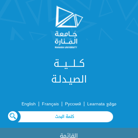
كــلـــيـــة
الصيـدلـة
|
|
|
موقع Learnata
Русский
Français
English
القائمة