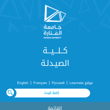
كــلـــيـــة
الصيـدلـة
|
|
|
موقع Learnata
Русский
Français
English
القائمة