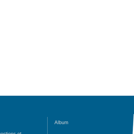
Album
estions et