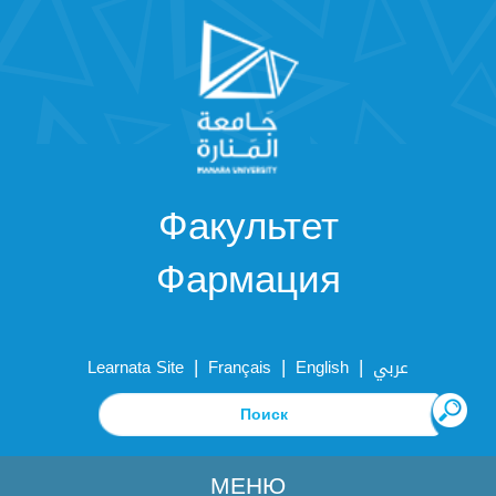
Факультет
Фармация
|
|
|
Learnata Site
Français
English
عربي
МЕНЮ