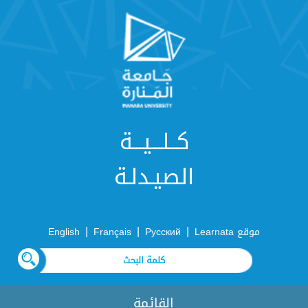
كــلـــيـــة
الصيـدلـة
|
|
|
موقع Learnata
Русский
Français
English
القائمة