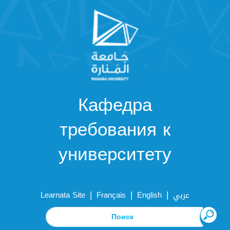
Кафедра
требования к
университету
|
|
|
Learnata Site
Français
English
عربي