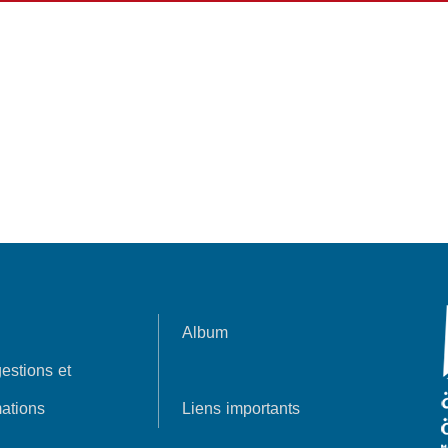
Album
estions et
ations
Liens importants