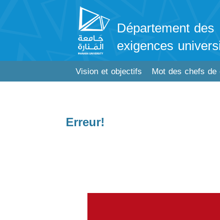
Département des
exigences universi
Vision et objectifs
Mot des chefs de
Erreur!