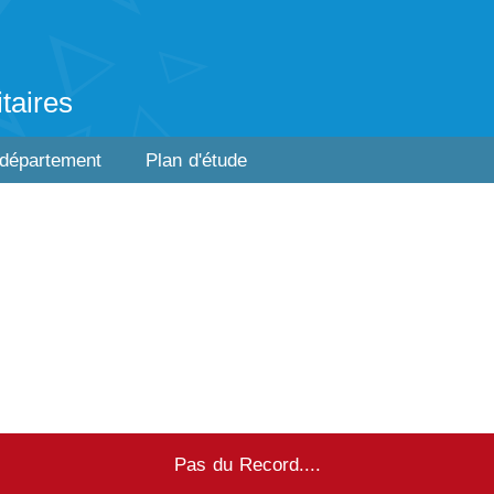
taires
 département
Plan d'étude
Pas du Record....