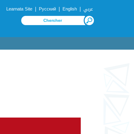
|
|
|
Learnata Site
Русский
English
عربي