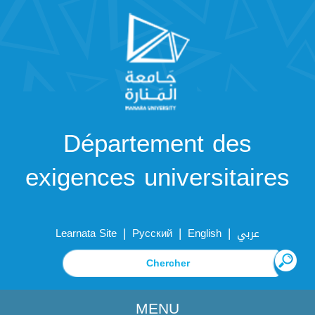
Département des
exigences universitaires
|
|
|
Learnata Site
Русский
English
عربي
MENU