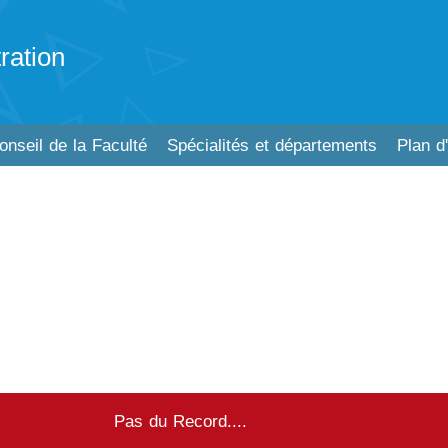
ration
onseil de la Faculté
Spécialités et départements
Plan d
Pas du Record....