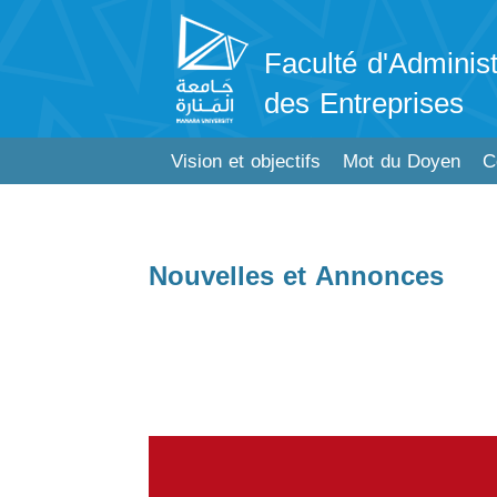
Faculté d'Administ
des Entreprises
Vision et objectifs
Mot du Doyen
C
Nouvelles et Annonces