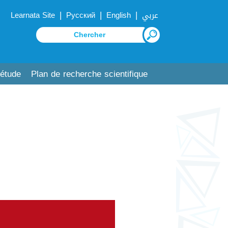
|
|
|
Learnata Site
Русский
English
عربي
'étude
Plan de recherche scientifique