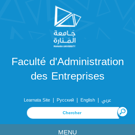
Faculté d'Administration
des Entreprises
|
|
|
Learnata Site
Русский
English
عربي
MENU