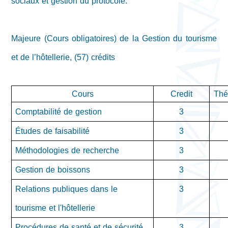
sociaux et gestion du protocole.
Majeure (Cours obligatoires) de la Gestion du tourisme
et de l’hôtellerie, (57) crédits
Cours
Credit
Thé
Comptabilité de gestion
3
Études de faisabilité
3
Méthodologies de recherche
3
Gestion de boissons
3
Relations publiques dans le
3
tourisme et l'hôtellerie
Procédures de santé et de sécurité
3