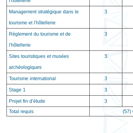
l'hôtellerie
Management stratégique dans le
3
tourisme et l'hôtellerie
Règlement du tourisme et de
3
l'hôtellerie
Sites touristiques et musées
3
archéologiques
Tourisme international
3
Stage 1
3
Projet fin d’étude
3
Total requis
(57) 