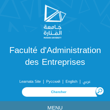
Faculté d'Administration
des Entreprises
|
|
|
Learnata Site
Русский
English
عربي
MENU