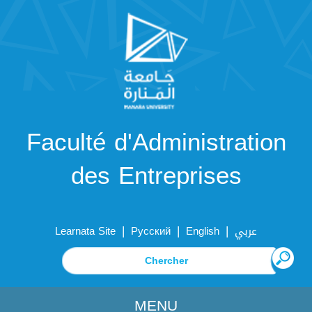
Faculté d'Administration
des Entreprises
|
|
|
Learnata Site
Русский
English
عربي
MENU