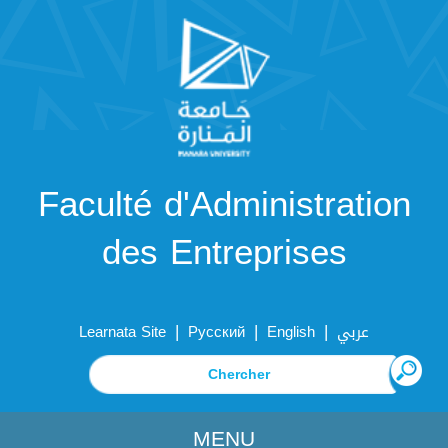
Faculté d'Administration
des Entreprises
|
|
|
Learnata Site
Русский
English
عربي
MENU