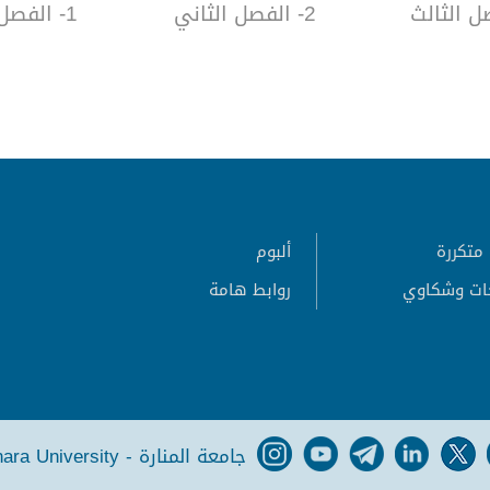
2- الفصل الثاني
1- الفصل الأول
متكررة
ألبوم
ات وشكاوي
روابط هامة
جامعة المنارة - Manara University