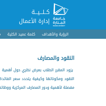
كــلـــيـــة
إدارة الأعمال
الرؤية والأهداف
كلمة عميد الكلية
م
النقود والمصارف
يزود المقرر الطلاب بعرض نظري حول أهمية ا
النقود ومكوناتها وكيفية يتحدد سعر الفائدة
مفصلة لأهمية ودور المصارف المركزية ووظائف