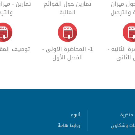
حول ميزان
تمارين حول القوائم
تمارين - ميزا
 والترحيل
المالية
والترح
رة الثانية -
1- المحاضرة الأولى -
توصيف المقر
 الثاني
الفصل الأول
متكررة
ألبوم
ات وشكاوي
روابط هامة