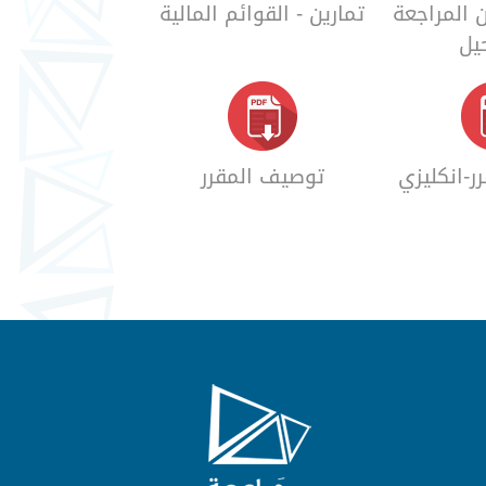
ن المراجعة
تمارين - القوائم المالية
يل
ر-انكليزي
توصيف المقرر