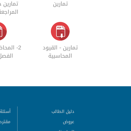
تمارين
تمارين 
المراجعة
تمارين - القيود
2- المحاض
المحاسبية
الفصل
دليل الطالب
أسئلة 
عروض
مقترح