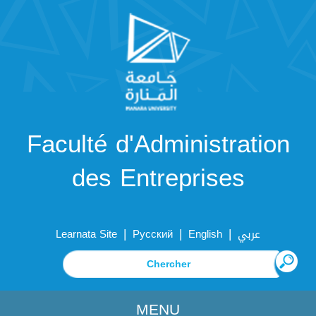
Faculté d'Administration
des Entreprises
|
|
|
Learnata Site
Русский
English
عربي
MENU