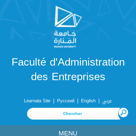
Faculté d'Administration
des Entreprises
|
|
|
Learnata Site
Русский
English
عربي
MENU