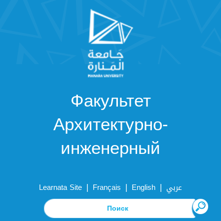
Факультет
Архитектурно-
инженерный
|
|
|
Learnata Site
Français
English
عربي