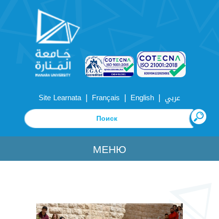
|
|
|
Site Learnata
Français
English
عربي
МЕНЮ