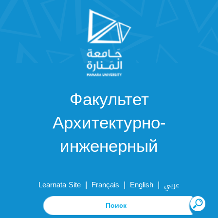
Факультет
Архитектурно-
инженерный
|
|
|
Learnata Site
Français
English
عربي