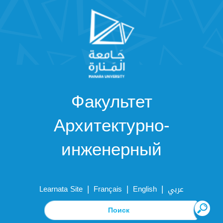
Факультет
Архитектурно-
инженерный
|
|
|
Learnata Site
Français
English
عربي