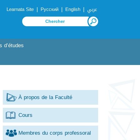
|
|
|
Learnata Site
Русский
English
عربي
s d’études
À propos de la Faculté
Cours
Membres du corps professoral