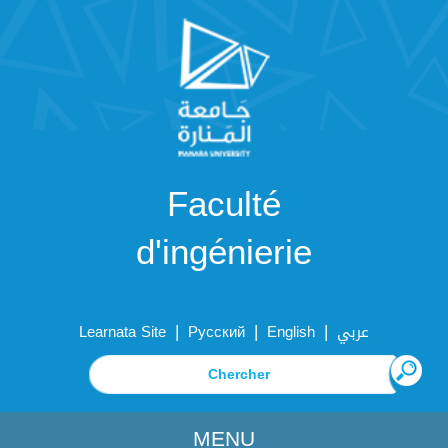
Faculté
d'ingénierie
|
|
|
Learnata Site
Русский
English
عربي
MENU