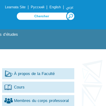
|
|
|
Learnata Site
Русский
English
عربي
s d’études
À propos de la Faculté
Cours
Membres du corps professoral