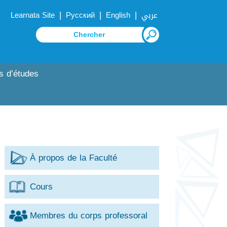
|
|
|
Learnata Site
Русский
English
عربي
s d’études
À propos de la Faculté
Cours
Membres du corps professoral