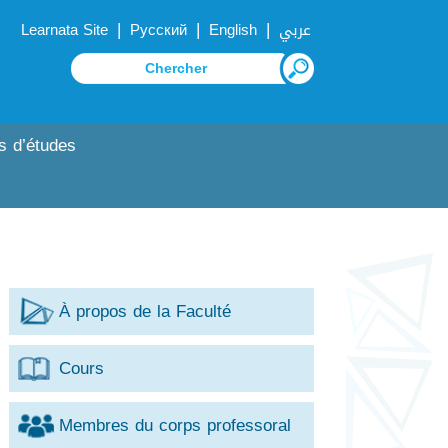
|
|
|
Learnata Site
Русский
English
عربي
s d’études
À propos de la Faculté
Cours
Membres du corps professoral