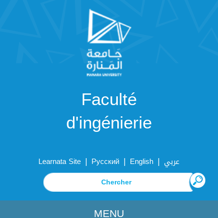
Faculté
d'ingénierie
|
|
|
Learnata Site
Русский
English
عربي
MENU