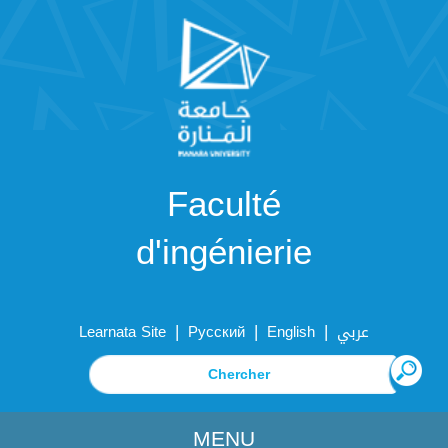
Faculté
d'ingénierie
|
|
|
Learnata Site
Русский
English
عربي
MENU