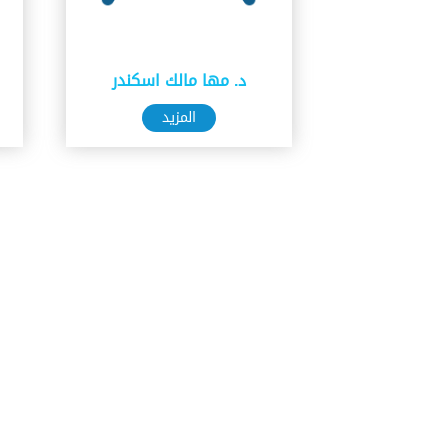
د. مها مالك اسكندر
المزيد