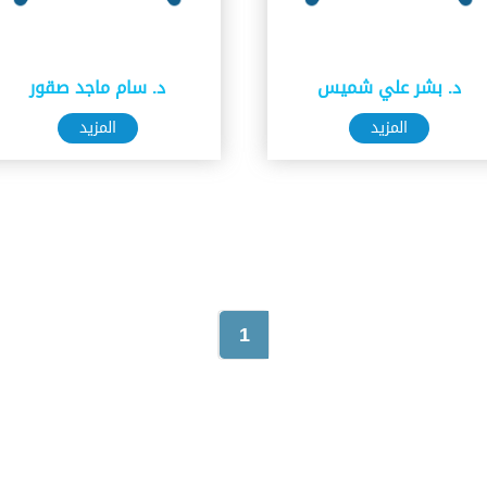
د. بشر علي شميس
د. سام ماجد صقور
المزيد
المزيد
1