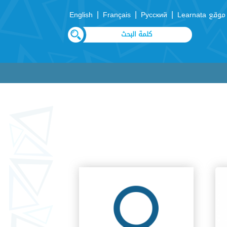
|
|
|
موقع Learnata
Русский
Français
English