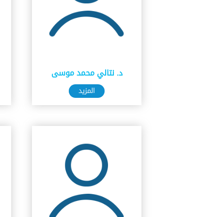
د. نتالي محمد موسى
المزيد