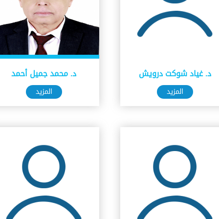
د. غياد شوكت درويش
د. محمد جميل أحمد
المزيد
المزيد