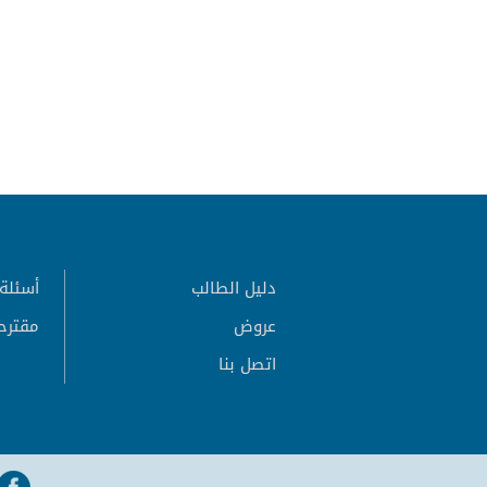
دليل الطالب
أسئلة 
عروض
مقترح
اتصل بنا