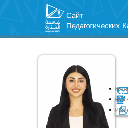
Сайт
Педагогических К
Конт
Резю
Иссл