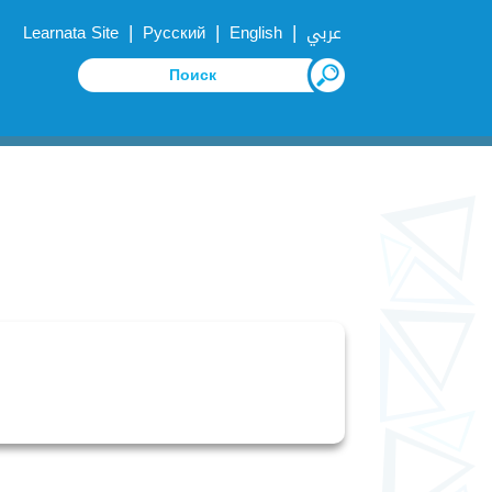
|
|
|
Learnata Site
Русский
English
عربي