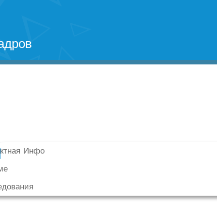
адров
актная Инфо
ме
едования