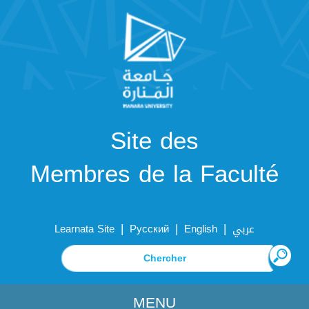
Site des
Membres de la Faculté
|
|
|
Learnata Site
Русский
English
عربي
MENU