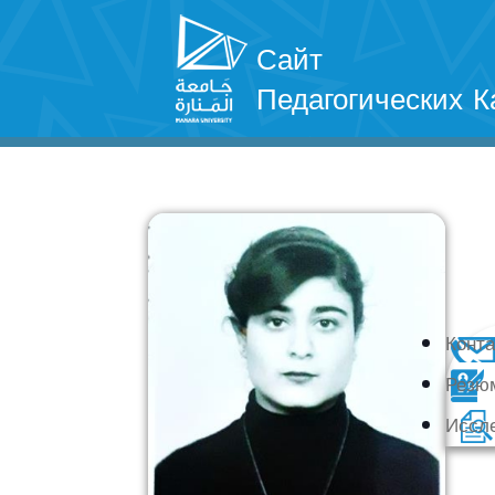
Сайт
Педагогических К
Конт
Резю
Иссл