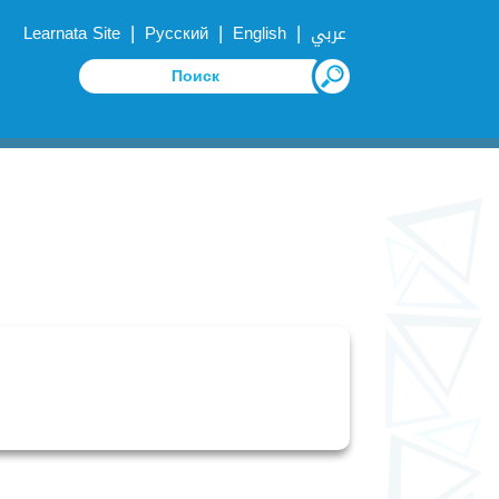
|
|
|
Learnata Site
Русский
English
عربي