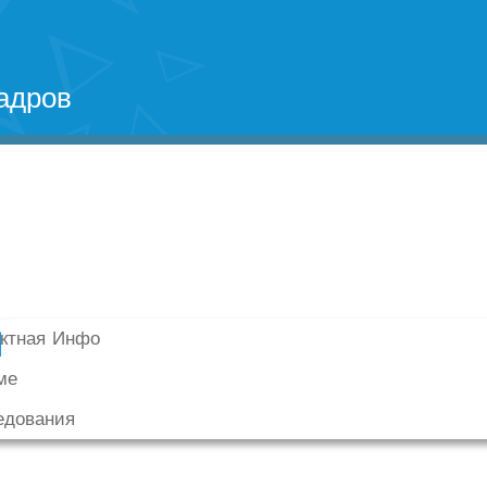
адров
актная Инфо
ме
едования