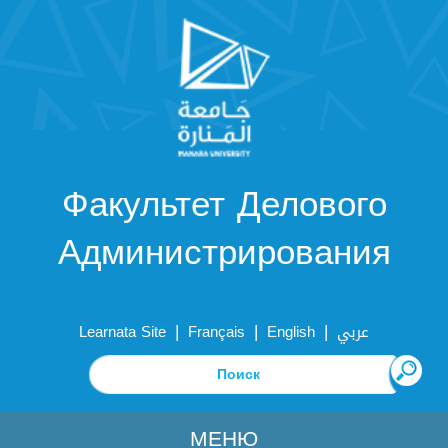
Факультет Делового
Администрирования
|
|
|
Learnata Site
Français
English
عربي
МЕНЮ