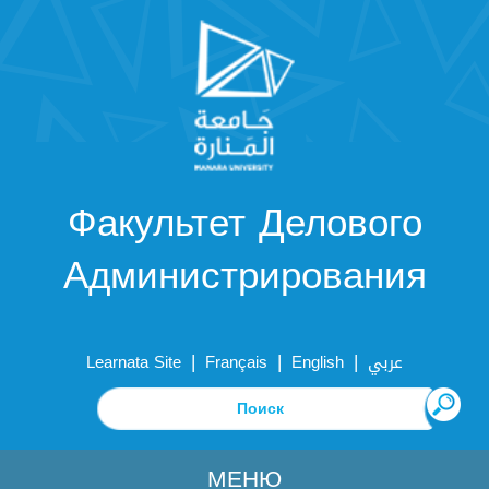
Факультет Делового
Администрирования
|
|
|
Learnata Site
Français
English
عربي
МЕНЮ