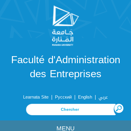
Faculté d'Administration
des Entreprises
|
|
|
Learnata Site
Русский
English
عربي
MENU