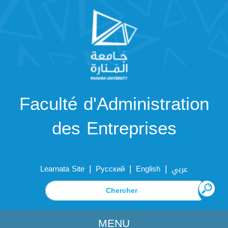
Faculté d'Administration
des Entreprises
|
|
|
Learnata Site
Русский
English
عربي
MENU