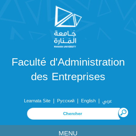
Faculté d'Administration
des Entreprises
|
|
|
Learnata Site
Русский
English
عربي
MENU