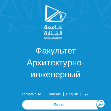
Факультет
Архитектурно-
инженерный
|
|
|
Learnata Site
Français
English
عربي