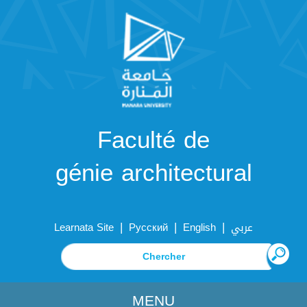
Faculté de
génie architectural
|
|
|
Learnata Site
Русский
English
عربي
MENU